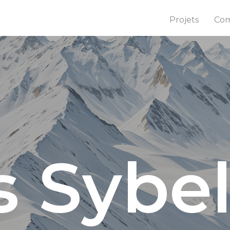
Projets
Com
s Sybel