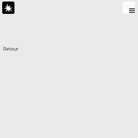
Retour
Five Panels Hat
€ 25,00 EUR
Description
Le classique des classiques. 100% cotton.
Color